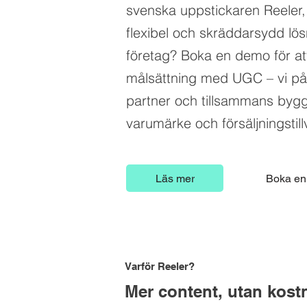
svenska uppstickaren Reeler
flexibel och skräddarsydd lös
företag? Boka en demo för att
målsättning med UGC – vi på R
partner och tillsammans byg
varumärke och försäljningstill
Läs mer
Boka en
Varför Reeler?
Mer content, utan kost