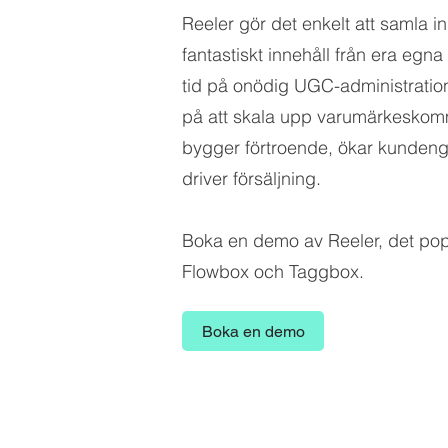
Reeler gör det enkelt att samla i
fantastiskt innehåll från era egna
tid på onödig UGC-administration
på att skala upp varumärkeskom
bygger förtroende, ökar kunde
driver försäljning.
Boka en demo av Reeler, det popul
Flowbox och Taggbox.
Boka en demo
Reeler Tech AB