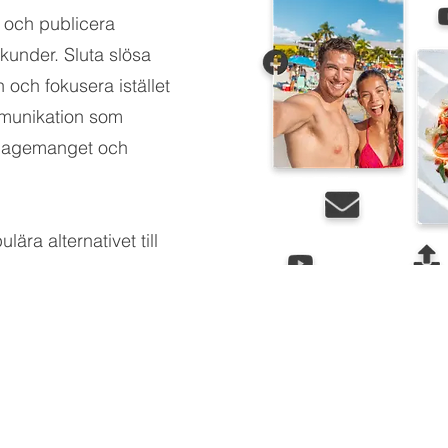
n och publicera
 kunder. Sluta slösa
 och fokusera istället
munikation som
ngagemanget och
ära alternativet till