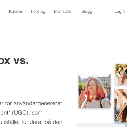
m
Kunder
Företag
Branscher
Blogg
Login
x vs.
mar för användargenererat
ntent" (UGC), som
istället funderat på den