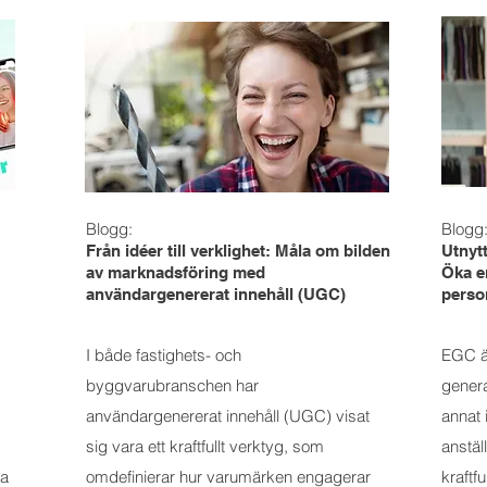
Blogg:
Blogg
Från idéer till verklighet: Måla om bilden
Utnytt
av marknadsföring med
Öka 
användargenererat innehåll (UGC)
perso
I både fastighets- och
EGC är
byggvarubranschen har
genera
användargenererat innehåll (UGC) visat
annat 
sig vara ett kraftfullt verktyg, som
anstäl
na
omdefinierar hur varumärken engagerar
kraftfu