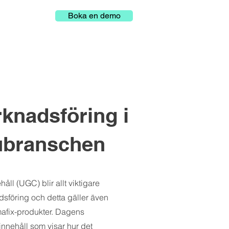
Boka en demo
nadsföring i
ubranschen
ll (UGC) blir allt viktigare
föring och detta gäller även
afix-produkter. Dagens
t innehåll som visar hur det