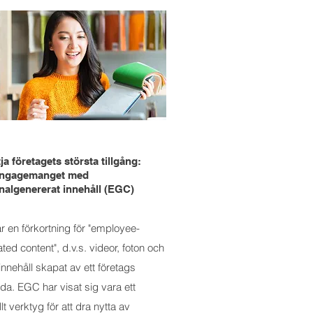
:
ja företagets största tillgång:
engagemanget med
nalgenererat innehåll (EGC)
 en förkortning för "employee-
ted content", d.v.s. videor, foton och
innehåll skapat av ett företags
lda. EGC har visat sig vara ett
llt verktyg för att dra nytta av