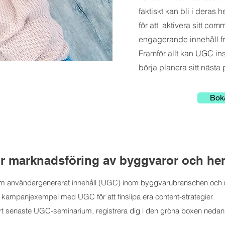
faktiskt kan bli i deras h
för att aktivera sitt co
engagerande innehåll f
Framför allt kan UGC ins
börja planera sitt nästa
Bok
r marknadsföring av byggvaror och h
r om användargenererat innehåll (UGC) inom byggvarubranschen och 
de kampanjexempel med UGC för att finslipa era content-strategier.
vårt senaste UGC-seminarium, registrera dig i den gröna boxen nedan f