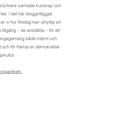
sstyrkans samlade kunskap och
vitet. I det här blogginlägget
kar vi hur företag kan utnyttja sin
 tillgång – de anställda – för att
 engagemang både internt och
t och för främja en demokratisk
gskultur.
oggartikeln.