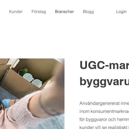
m
Kunder
Företag
Branscher
Blogg
Login
UGC-mark
byggvar
Användargenererat innehå
inom konsumentmarknads
för byggvaror och hemm
kunder vill se realistisk