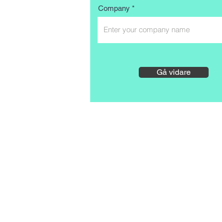
Company
Gå vidare
Reeler Tech AB
Birger Jarlsgatan 57, 11
Besöksadress:
Tegnérlunden 4, 113 59 Sto
Postadress: