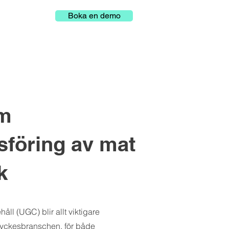
Boka en demo
om
föring av mat
k
ll (UGC) blir allt viktigare
ryckesbranschen, för både