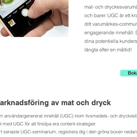
mat- och dryckesvarumär
och barer. UGC är ett kraf
ditt varumärkes-communi
engagerande innehåll.
dina potentiella kunders
längta efter en måltid!
Bok
rknadsföring av mat och dryck
 om användargenererat innehåll (UGC) inom livsmedels- och dryckesbr
ed UGC för att finslipa era content-strategier.
vårt senaste UGC-seminarium, registrera dig i den gröna boxen nedan f