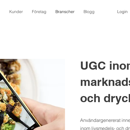
m
Kunder
Företag
Branscher
Blogg
Login
UGC in
marknads
och dryc
Användargenererat innehå
inom livsmedels- och d