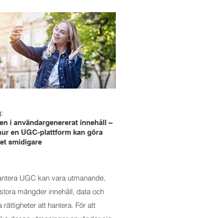
g:
en i användargenererat innehåll –
hur en UGC-plattform kan göra
et smidigare
hantera UGC kan vara utmanande,
tora mängder innehåll, data och
a rättigheter att hantera. För att