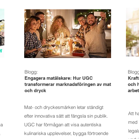
Blogg:
Blog
Engagera matälskare: Hur UGC
Kraft
transformerar marknadsföringen av mat
och 
och dryck
arbet
Mat- och dryckesmärken letar ständigt
Att 
efter innovativa sätt att fängsla sin publik.
med s
ka
UGC har förmågan att visa autentiska
legal
a
kulinariska upplevelser, bygga förtroende