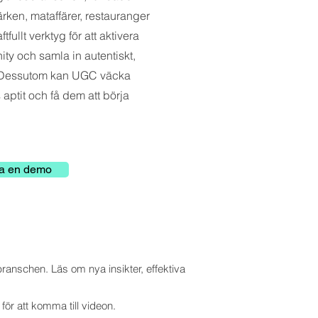
ken, mataffärer, restauranger
tfullt verktyg för att aktivera
ty och samla in autentiskt,
 Dessutom kan UGC väcka
 aptit och få dem att börja
a en demo
anschen. Läs om nya insikter, effektiva
ör att komma till videon.