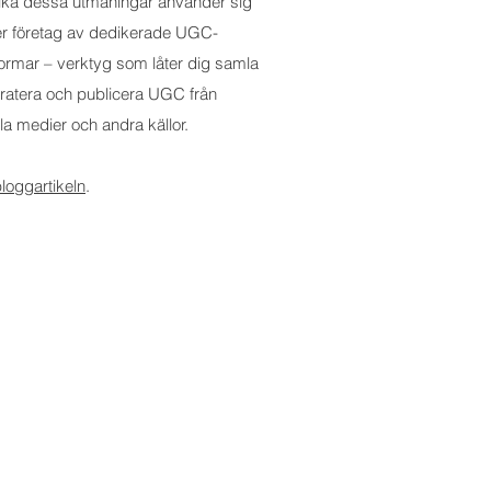
ika dessa utmaningar använder sig
fler företag av dedikerade UGC-
formar – verktyg som låter dig samla
uratera och publicera UGC från
la medier och andra källor.
loggartikeln
.