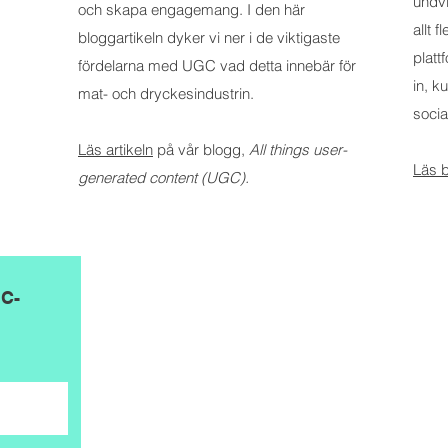
undv
och skapa engagemang. I den här
allt 
bloggartikeln dyker vi ner i de viktigaste
platt
fördelarna med UGC vad detta innebär för
in, k
mat- och dryckesindustrin.
socia
Läs artikeln
på vår blogg,
All things user-
Läs b
generated content (UGC).
GC-