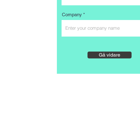
Company
Gå vidare
Reeler Tech AB