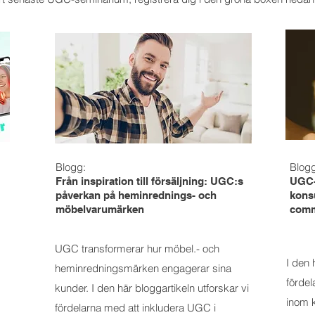
Blogg:
Blog
Från inspiration till försäljning: UGC:s
UGC-
påverkan på heminrednings- och
konsu
möbelvarumärken
comm
UGC transformerar hur möbel.- och
I den 
heminredningsmärken engagerar sina
förde
kunder. I den här bloggartikeln utforskar vi
inom 
fördelarna med att inkludera UGC i