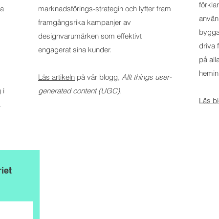
förkl
na
marknadsförings-strategin och lyfter fram
använ
framgångsrika kampanjer av
bygga
designvarumärken som effektivt
driva 
engagerat sina kunder.
på all
hemin
Läs artikeln
på vår blogg,
Allt things user-
 i
generated content (UGC).
Läs bl
.
iet