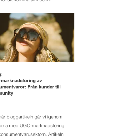
g:
marknadsföring av
mentvaror: Från kunder till
unity
här bloggartikeln går vi igenom
larna med UGC-marknadsföring
konsumentvarusektorn. Artikeln