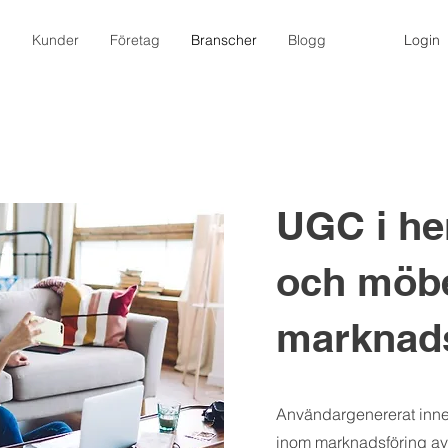
m
Kunder
Företag
Branscher
Blogg
Login
UGC i he
och möbe
marknads
Användargenererat innehå
inom marknadsföring av