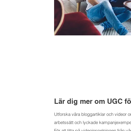
Lär dig mer om UGC fö
Utforska våra bloggartiklar och videor 
arbetssätt och lyckade kampanjexempel m
För att titta på videoinspelningen från 