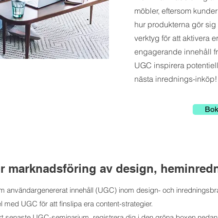
möbler, eftersom kundern
hur produkterna gör sig 
verktyg för att aktivera
engagerande innehåll fr
UGC inspirera potentiell
nästa inrednings-inköp!
Bok
r marknadsföring av design, heminred
om användargenererat innehåll (UGC) inom design- och inredningsbra
ed UGC för att finslipa era content-strategier.
vårt senaste UGC-seminarium, registrera dig i den gröna boxen nedan f