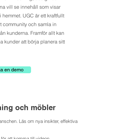
a vill se innehåll som visar
i hemmet. UGC är ett kraftfullt
 ert community och samla in
ån kunderna. Framför allt kan
a kunder att börja planera sitt
a en demo
ning och möbler
nschen. Läs om nya insikter, effektiva
ör att komma till videon.